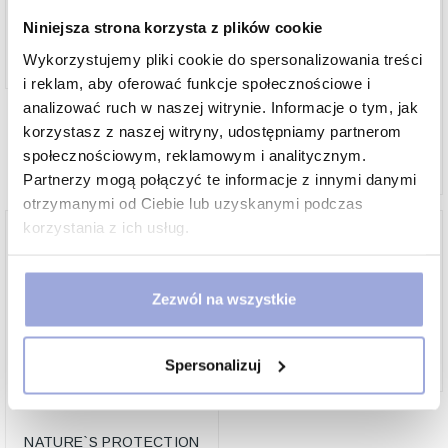
KARMA MOKRA DLA
SZCZENIĄT PUSZKA 200G
Niniejsza strona korzysta z plików cookie
10.50 zł
Wykorzystujemy pliki cookie do spersonalizowania treści
NATURES PROTECTION
SUPERIOR CARE WHITE
i reklam, aby oferować funkcje społecznościowe i
DOGS GRAIN FREE SMALL
analizować ruch w naszej witrynie. Informacje o tym, jak
SALMON ŁOSOŚ PIES
korzystasz z naszej witryny, udostępniamy partnerom
DOROSŁY BIAŁE PSY
społecznościowym, reklamowym i analitycznym.
60.99 zł
Partnerzy mogą połączyć te informacje z innymi danymi
otrzymanymi od Ciebie lub uzyskanymi podczas
korzystania z ich usług.
Zezwól na wszystkie
Nature’s Protection Game
200g (dziczyzna)
11.00 zł
Spersonalizuj
NATURE`S PROTECTION