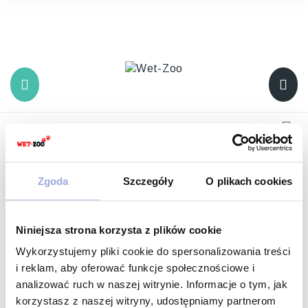
INPOST
×
You must choose a delivery point of inpost
CLOSE
PROMOCJA
Zgoda
Szczegóły
O plikach cookies
Nowości i promocje dla zwierząt
Lista stron w Promocja:
Niniejsza strona korzysta z plików cookie
Wykorzystujemy pliki cookie do spersonalizowania treści
Promocja ubranka
i reklam, aby oferować funkcje społecznościowe i
analizować ruch w naszej witrynie. Informacje o tym, jak
korzystasz z naszej witryny, udostępniamy partnerom