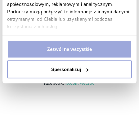
społecznościowym, reklamowym i analitycznym.
Partnerzy mogą połączyć te informacje z innymi danymi
otrzymanymi od Ciebie lub uzyskanymi podczas
korzystania z ich usług.
Dystrybutor Karm dla Zwięrząt
ul. Wincentego Pola 6
35-021 Rzeszów
Zezwól na wszystkie
Skontaktuj się z nami:
+48 665 665 672
+48 604 176 718
Spersonalizuj
e-mail:
biuro@wet-zoo.pl
facebook:
fb.com/wetzoo